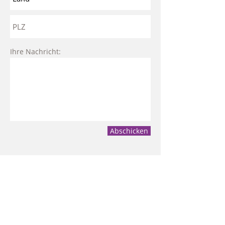
Ihre Nachricht:
Abschicken
Bösch Reisen GmbH & Co KG
6890 Lustenau / AUSTRIA