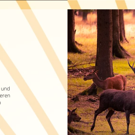
ß und
deren
n