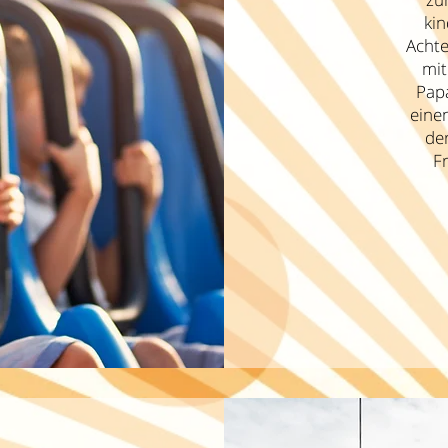
kin
Achte
mi
Papa
eine
der
Fr