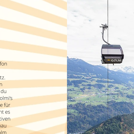
fon
tz.
n
 du
lmi‘s
e für
ht es
tiven
hau
olm