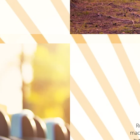
R
mac
zu