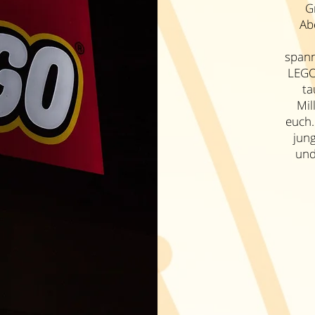
G
Ab
spann
LEGO
ta
Mil
euch.
jung
und