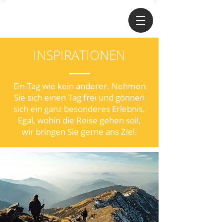
INSPIRATIONEN
Ein Tag wie kein anderer.
Nehmen
Sie sich einen Tag frei und gönnen
sich ein ganz besonderes Erlebnis.
Egal, wohin die Reise gehen soll,
wir
bringen
Sie gerne ans Ziel.