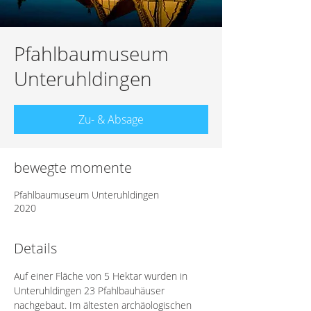
Pfahlbaumuseum
Unteruhldingen
Zu- & Absage
bewegte momente
Pfahlbaumuseum Unteruhldingen
2020
Details
Auf einer Fläche von 5 Hektar wurden in 
Unteruhldingen 23 Pfahlbauhäuser 
nachgebaut. Im ältesten archäologischen 