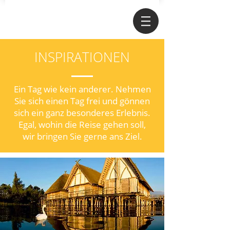
INSPIRATIONEN
Ein Tag wie kein anderer.
Nehmen
Sie sich einen Tag frei und gönnen
sich ein ganz besonderes Erlebnis.
Egal, wohin die Reise gehen soll,
wir
bringen
Sie gerne ans Ziel.